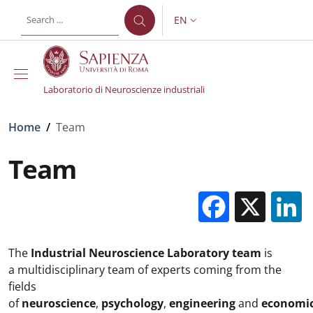
Skip to main content
Skip to footer content
EN
LANGUAGE SWITCHER: CURR
Laboratorio di Neuroscienze industriali
Breadcrumb
Home
/
Team
Team
Facebo
X
The
Industrial Neuroscience Laboratory team
is
a multidisciplinary team of experts coming from the
fields
of
neuroscience
,
psychology
,
engineering
and
economi