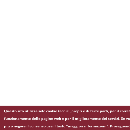
Questo sito utilizza solo cookie tecnici, propri e di terze parti, per il corre
funzionamento delle pagine web e per il miglioramento dei servizi. Se vu
più o negare il consenso usa il tasto "maggiori informazioni". Proseguen